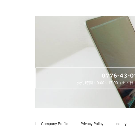
0776-43-0
受付時間：9:00～17:00（土・
Company Profile
Privacy Policy
Inquiry