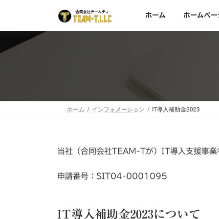
コ
ナ
ン
ビ
ホーム
ホームペー
テ
ゲ
ン
ー
ツ
シ
へ
ョ
ス
ン
キ
に
ッ
移
ホーム
インフォメーション
IT導入補助金2023
プ
動
当社（合同会社TEAM-Tが）IT導入支援事
申請番号：SIT04-0001095
IT導入補助金2023について